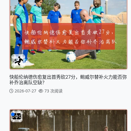
快船伦纳德伤愈复出首秀砍27分，鲍威尔替补火力能否弥
补乔治离队空缺？
2026-07-27
73 次阅读