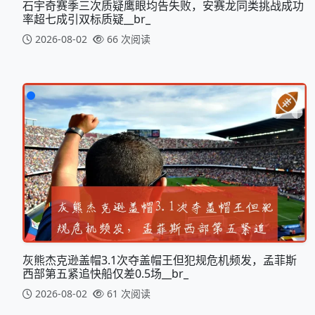
石宇奇赛季三次质疑鹰眼均告失败，安赛龙同类挑战成功
率超七成引双标质疑__br_
2026-08-02
66 次阅读
灰熊杰克逊盖帽3.1次夺盖帽王但犯规危机频发，孟菲斯
西部第五紧追快船仅差0.5场__br_
2026-08-02
61 次阅读