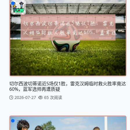
切尔西波切蒂诺近5场仅1胜，雷克汉姆临时救火胜率竟达
60%，蓝军选帅再遭质疑
2026-07-27
65 次阅读