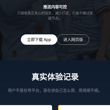
推送内容可控
只接收真正关心的信息，减少打扰，仍能不错过关
键节点。
立即下载 App
进入网页版
真实体验记录
用户不是在夸平台，是在讲自己怎么用、用得顺不顺。