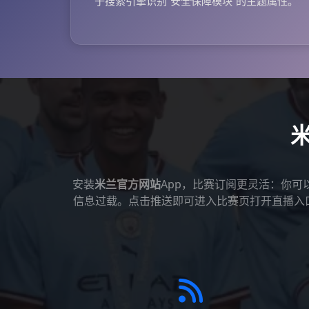
于搜索引擎识别“安全保障模块”的主题属性。
安装
米兰官方网站
App，比赛订阅更灵活：你
信息过载。点击推送即可进入比赛页打开直播入口，并