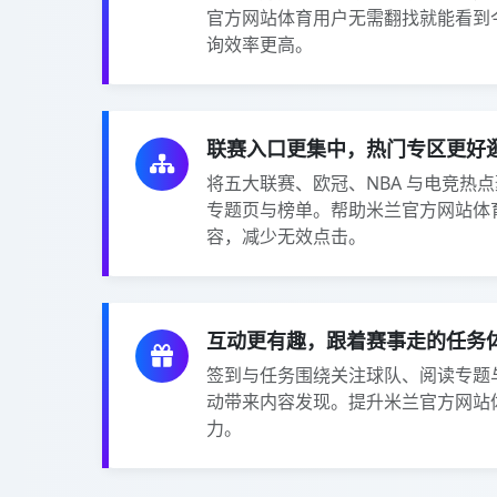
官方网站体育用户无需翻找就能看到
询效率更高。
联赛入口更集中，热门专区更好
将五大联赛、欧冠、NBA 与电竞热
专题页与榜单。帮助米兰官方网站体
容，减少无效点击。
互动更有趣，跟着赛事走的任务
签到与任务围绕关注球队、阅读专题
动带来内容发现。提升米兰官方网站
力。