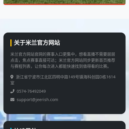
关于米兰官方网站
米兰官方网站官网的赛事入口更集中，想看直播不需要层层
点击，焦点赛事直接可达；米兰官方网站同步更新首页推荐
与赛程列表，让你每次进入都能快速找到值得看的比赛。
浙江省宁波市江北区四明中路149号镇海科创园D栋1614
室
0574-76492049
support@jeerish.com